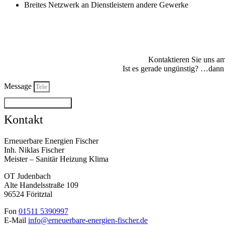
Breites Netzwerk an Dienstleistern andere Gewerke
Kontaktieren Sie uns am
Ist es gerade ungünstig? …dann 
Message
Rückrufbitte senden...
Kontakt
Erneuerbare Energien Fischer
Inh. Niklas Fischer
Meister – Sanitär Heizung Klima
OT Judenbach
Alte Handelsstraße 109
96524 Föritztal
Fon
01511 5390997
E-Mail
info@erneuerbare-energien-fischer.de