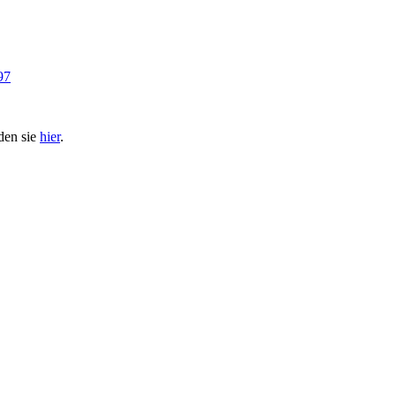
97
den sie
hier
.